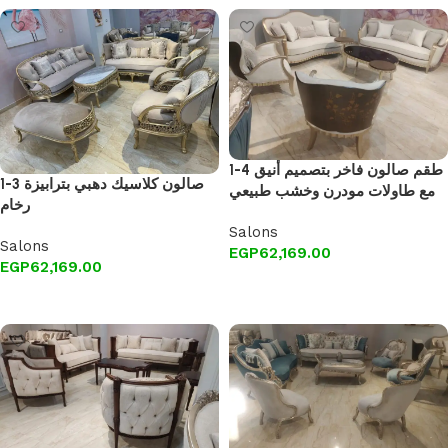
1-4 طقم صالون فاخر بتصميم أنيق
1-3 صالون كلاسيك دهبي بترابيزة
مع طاولات مودرن وخشب طبيعي
رخام
Salons
Salons
EGP
62,169.00
EGP
62,169.00
Add to cart
Add to cart