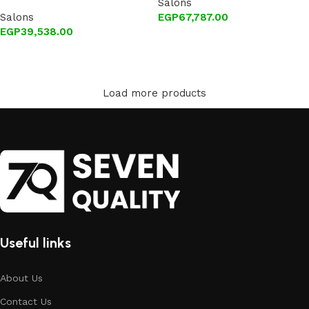
Salons
Salons
EGP
67,787.00
EGP
39,538.00
Add to cart
Add to cart
Load more products
Useful links
About Us
Contact Us